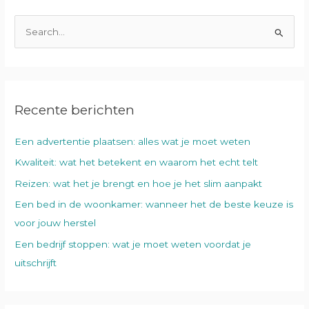
Z
o
e
k
Recente berichten
n
a
Een advertentie plaatsen: alles wat je moet weten
a
Kwaliteit: wat het betekent en waarom het echt telt
r
:
Reizen: wat het je brengt en hoe je het slim aanpakt
Een bed in de woonkamer: wanneer het de beste keuze is
voor jouw herstel
Een bedrijf stoppen: wat je moet weten voordat je
uitschrijft