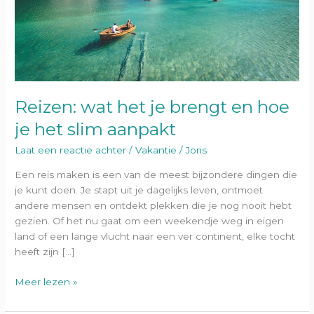
je
het
slim
aanpakt
Reizen: wat het je brengt en hoe
je het slim aanpakt
Laat een reactie achter
/
Vakantie
/
Joris
Een reis maken is een van de meest bijzondere dingen die
je kunt doen. Je stapt uit je dagelijks leven, ontmoet
andere mensen en ontdekt plekken die je nog nooit hebt
gezien. Of het nu gaat om een weekendje weg in eigen
land of een lange vlucht naar een ver continent, elke tocht
heeft zijn […]
Meer lezen »