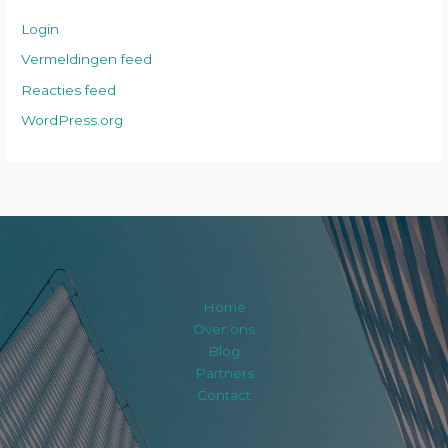
Login
Vermeldingen feed
Reacties feed
WordPress.org
Home
Over ons
Blog
Partners
Contact