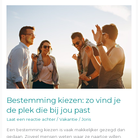
Bestemming
kiezen:
zo
vind
je
de
plek
die
bij
jou
past
Bestemming kiezen: zo vind je
de plek die bij jou past
Laat een reactie achter
/
Vakantie
/
Joris
Een bestemming kiezen is vaak makkelijker gezegd dan
gedaan. Zoveel mensen weten waar ze naartoe willen,