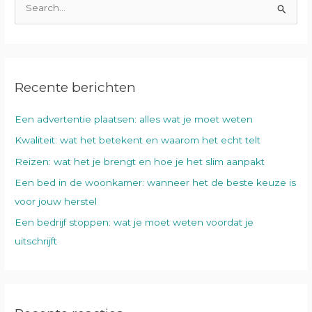
Z
o
e
k
Recente berichten
n
a
Een advertentie plaatsen: alles wat je moet weten
a
Kwaliteit: wat het betekent en waarom het echt telt
r
:
Reizen: wat het je brengt en hoe je het slim aanpakt
Een bed in de woonkamer: wanneer het de beste keuze is
voor jouw herstel
Een bedrijf stoppen: wat je moet weten voordat je
uitschrijft