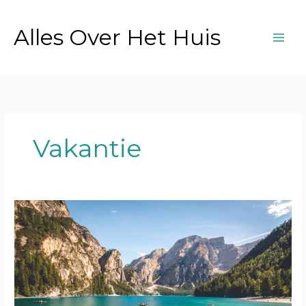
Ga
naar
Alles Over Het Huis
de
inhoud
Vakantie
Reizen:
wat
het
je
brengt
en
hoe