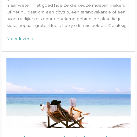
maar weten niet goed hoe ze die keuze moeten maken.
Of het nu gaat om een citytrip, een strandvakantie of een
avontuurlijke reis door onbekend gebied: de plek die je
kiest, bepaalt grotendeels hoe je de reis beleeft. Gelukkig
Meer lezen »
Hoe
lang
moet
je
de
kraan
laten
lopen
na
vakantie?