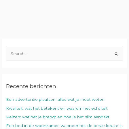
Z
o
e
k
Recente berichten
n
a
Een advertentie plaatsen: alles wat je moet weten
a
Kwaliteit: wat het betekent en waarom het echt telt
r
:
Reizen: wat het je brengt en hoe je het slim aanpakt
Een bed in de woonkamer: wanneer het de beste keuze is