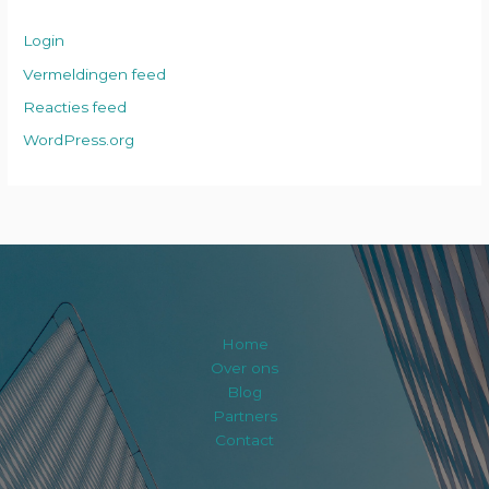
Login
Vermeldingen feed
Reacties feed
WordPress.org
Home
Over ons
Blog
Partners
Contact