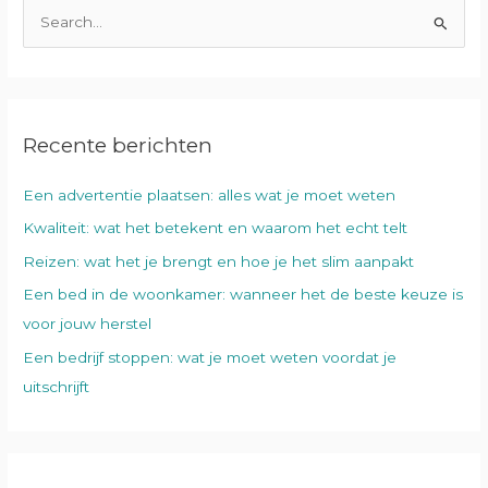
Z
o
e
k
Recente berichten
n
a
Een advertentie plaatsen: alles wat je moet weten
a
Kwaliteit: wat het betekent en waarom het echt telt
r
:
Reizen: wat het je brengt en hoe je het slim aanpakt
Een bed in de woonkamer: wanneer het de beste keuze is
voor jouw herstel
Een bedrijf stoppen: wat je moet weten voordat je
uitschrijft